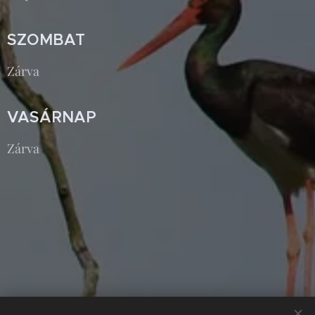
SZOMBAT
Zárva
VASÁRNAP
Zárva