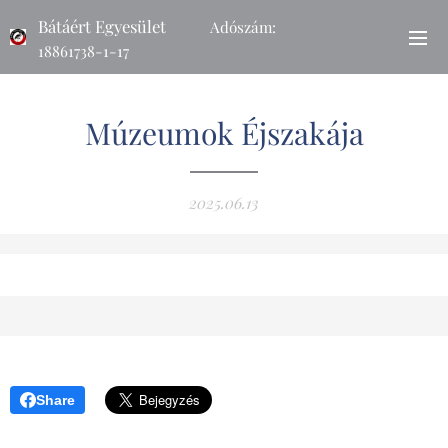
Bátáért Egyesület
Adószám:
18861738-1-17
Számlaszám: Takarékbank 71800295-10201439
Múzeumok Éjszakája
2025.06.13
Share